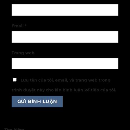
Email
*
Trang web
Lưu tên của tôi, email, và trang web trong
trình duyệt này cho lần bình luận kế tiếp của tôi.
Tìm kiếm