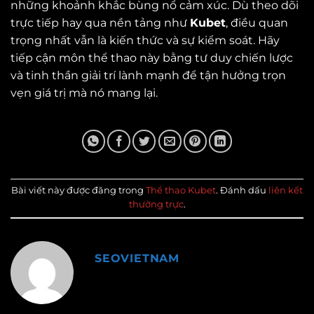
những khoảnh khắc bùng nổ cảm xúc. Dù theo dõi
trực tiếp hay qua nền tảng như
Kubet
, điều quan
trọng nhất vẫn là kiến thức và sự kiểm soát. Hãy
tiếp cận môn thể thao này bằng tư duy chiến lược
và tinh thần giải trí lành mạnh để tận hưởng trọn
vẹn giá trị mà nó mang lại.
Bài viết này được đăng trong
Thể thao Kubet
. Đánh dấu
liên kết
thường trực
.
SEOVIETNAM