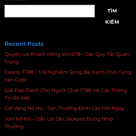
TÌM
KIẾM
Recent Posts
Quyền Lợi Khách Hàng Win678 – Các Quy Tắc Quan
Trọng
Casino TT88 – Trải Nghiệm Sòng Bài Xanh Chín Từng
Ván Cược
Giải Đáp Dành Cho Người Chơi TT88 Với Các Thông
Tin Rõ Nét
Giờ Vàng Nổ Hũ – Săn Thưởng Đỉnh Cao Mỗi Ngày
Tool Nổ Hũ – Dẫn Lối Săn Jackpot Đúng Nhịp
Thưởng