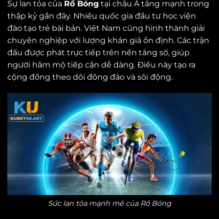
Sự lan tỏa của
Rổ Bóng
tại châu Á tăng mạnh trong
thập kỷ gần đây. Nhiều quốc gia đầu tư học viện
đào tạo trẻ bài bản. Việt Nam cũng hình thành giải
chuyên nghiệp với lượng khán giả ổn định. Các trận
đấu được phát trực tiếp trên nền tảng số, giúp
người hâm mộ tiếp cận dễ dàng. Điều này tạo ra
cộng đồng theo dõi đông đảo và sôi động.
Sức lan tỏa mạnh mẽ của Rổ Bóng