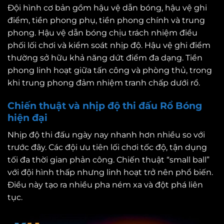
Đội hình cơ bản gồm hậu vệ dẫn bóng, hậu vệ ghi
điểm, tiền phong phụ, tiền phong chính và trung
phong. Hậu vệ dẫn bóng chịu trách nhiệm điều
phối lối chơi và kiểm soát nhịp độ. Hậu vệ ghi điểm
thường sở hữu khả năng dứt điểm đa dạng. Tiền
phong linh hoạt giữa tấn công và phòng thủ, trong
khi trung phong đảm nhiệm tranh chấp dưới rổ.
Chiến thuật và nhịp độ thi đấu Rổ Bóng
hiện đại
Nhịp độ thi đấu ngày nay nhanh hơn nhiều so với
trước đây. Các đội ưu tiên lối chơi tốc độ, tận dụng
tối đa thời gian phản công. Chiến thuật “small ball”
với đội hình thấp nhưng linh hoạt trở nên phổ biến.
Điều này tạo ra nhiều pha ném xa và đột phá liên
tục.