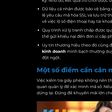
kỳ. Nhờ đó, kết quả trò chơi được
Dữ liệu cá nhân được bảo vệ bằng
lệ yêu cầu mã hóa SSL và lưu trữ t
về việc lộ số điện thoại hay tài kh
Quy trình xử lý tranh chấp được qu
thể gửi khiếu nại đến đơn vị cấp ph
Uy tín thương hiệu theo đó cũng 
kinh doanh
minh bạch thường duy 
đột ngột.
Một số điểm cần cân n
Việc kiểm tra giấy phép
không nên thự
quan quản lý để xác minh mã số. Nếu
dừng lại. Đừng để khuyến mãi lớn che 