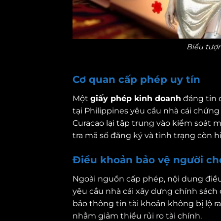
Biểu tượn
Cơ quan cấp phép uy tín
Một
giấy phép kinh doanh
đáng tin 
tại Philippines yêu cầu nhà cái chứn
Curacao lại tập trung vào kiểm soát m
tra mã số đăng ký và tình trạng còn hi
Điều khoản bảo vệ người ch
Ngoài nguồn cấp phép, nội dung điều
yêu cầu nhà cái xây dựng chính sách 
bảo thông tin tài khoản không bị lộ r
nhằm giảm thiểu rủi ro tài chính.