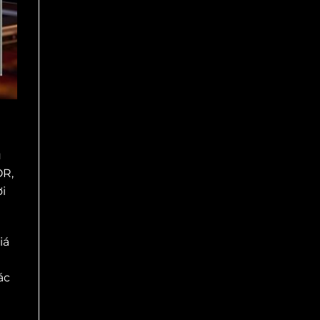
u
OR,
i
iá
ác