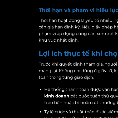
Thời hạn và phạm vi hiệu lự
Thời hạn hoạt động là yếu tố nhiều n
cần gia hạn định kỳ. Nếu giấy phép hết
phạm vi áp dụng cũng cần xem xét kỹ
khu vực nhất định.
Lợi ích thực tế khi ch
Trước khi quyết định tham gia, người 
mang lại. Không chỉ dừng ở giấy tờ, l
toàn trong từng giao dịch.
Hệ thống thanh toán được vận hành
kinh doanh
bắt buộc tuân thủ quy 
treo tiền hoặc trì hoãn rút thưởng b
Tỷ lệ cược và thuật toán được kiể