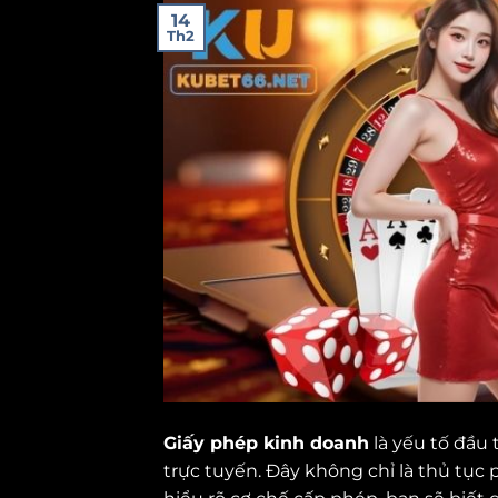
14
Th2
Giấy phép kinh doanh
là yếu tố đầu 
trực tuyến. Đây không chỉ là thủ tục 