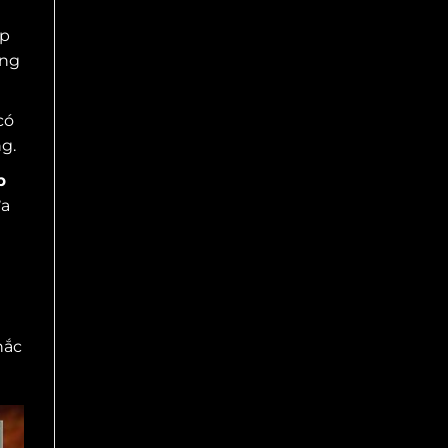
p
ắng
có
g.
p
ửa
hắc