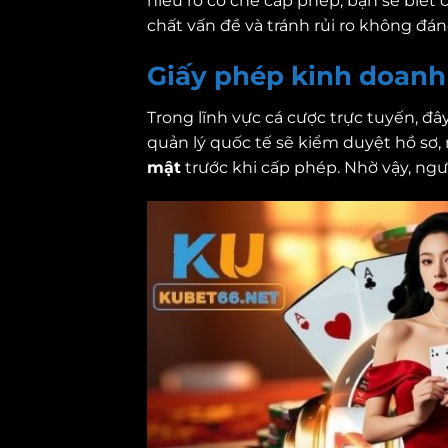
hiểu rõ cơ chế cấp phép, bạn sẽ biết
chất vấn đề và tránh rủi ro không đáng
Giấy phép kinh doanh 
Trong lĩnh vực cá cược trực tuyến, đ
quản lý quốc tế sẽ kiểm duyệt hồ sơ, 
mật
trước khi cấp phép. Nhờ vậy, ngư