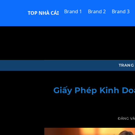
Brand 1
Brand 2
Brand 3
TOP NHÀ CÁI
Bỏ
qua
nội
dung
TRANG 
Giấy Phép Kinh Do
ĐĂNG V