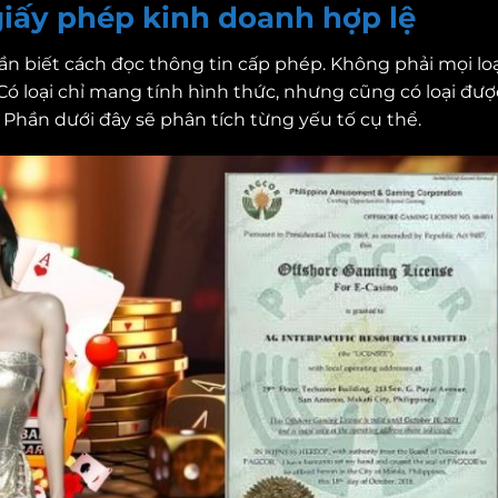
 giấy phép kinh doanh hợp lệ
 cần biết cách đọc thông tin cấp phép. Không phải mọi lo
Có loại chỉ mang tính hình thức, nhưng cũng có loại đượ
 Phần dưới đây sẽ phân tích từng yếu tố cụ thể.