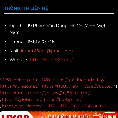
THÔNG TIN LIÊN HỆ
Địa chỉ : 99 Phạm Văn Đồng, Hồ Chí Minh, Việt
Nam
Phone : 0930 320 748
Mail :
kubet66net@gmail.com
Website :
https://kubet66.net/
SC88
,
89king.com
,
G28
,
https://go99hanoi.today/
|
https://nohuq.net/
|
https://tt88q.net/
|
https://789p.eu/
|
https://mmoo.green/
,
https://uy88.com.de/
,
https://uy88.in.net/
,
https://bd9.jp.net/
,
https://uy88.in.net/
,
Hi77
,
Hi77
,
C168
,
F168
,
AO88
,
NOHU
,
Fly88
,
Open88
,
LC88
,
SC88
,
MMOO
,
Ao88.com