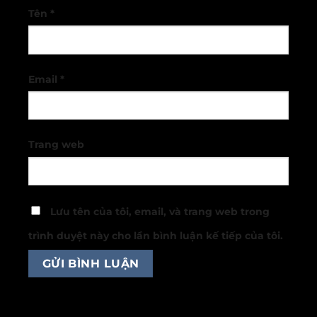
Tên
*
Email
*
Trang web
Lưu tên của tôi, email, và trang web trong
trình duyệt này cho lần bình luận kế tiếp của tôi.