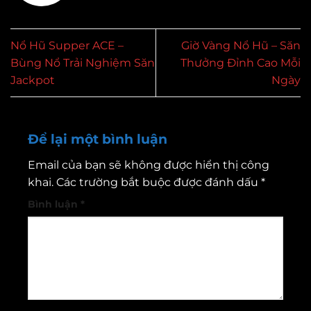
Nổ Hũ Supper ACE –
Giờ Vàng Nổ Hũ – Săn
Bùng Nổ Trải Nghiệm Săn
Thưởng Đỉnh Cao Mỗi
Jackpot
Ngày
Để lại một bình luận
Email của bạn sẽ không được hiển thị công
khai.
Các trường bắt buộc được đánh dấu
*
Bình luận
*