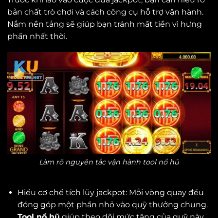
bản chất trò chơi và cách công cụ hỗ trợ vận hành.
Nắm nền tảng sẽ giúp bạn tránh mất tiền vì hưng
phấn nhất thời.
Làm rõ nguyên tắc vận hành tool nổ hũ
Hiểu cơ chế tích lũy jackpot: Mỗi vòng quay đều
đóng góp một phần nhỏ vào quỹ thưởng chung.
Tool nổ hũ
giúp theo dõi mức tăng của quỹ này