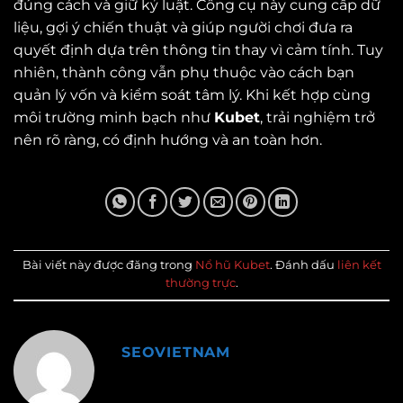
đúng cách và giữ kỷ luật. Công cụ này cung cấp dữ
liệu, gợi ý chiến thuật và giúp người chơi đưa ra
quyết định dựa trên thông tin thay vì cảm tính. Tuy
nhiên, thành công vẫn phụ thuộc vào cách bạn
quản lý vốn và kiểm soát tâm lý. Khi kết hợp cùng
môi trường minh bạch như
Kubet
, trải nghiệm trở
nên rõ ràng, có định hướng và an toàn hơn.
Bài viết này được đăng trong
Nổ hũ Kubet
. Đánh dấu
liên kết
thường trực
.
SEOVIETNAM