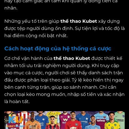
này tạo cảm giác an tâm khi quản lý dòng tiền cá
nhân.
Những yếu tố trên giúp
thể thao Kubet
xây dựng
được tệp người dùng ổn định. Sự tiện lợi và tốc độ là
hai điểm cộng nổi bật nhất.
Cách hoạt động của hệ thống cá cược
Cơ chế vận hành của
thể thao Kubet
được thiết kế
nhằm tối ưu trải nghiệm người dùng. Khi truy cập
vào mục cá cược, người chơi sẽ thấy danh sách trận
đấu được phân loại theo giải. Tỷ lệ kèo hiển thị ngay
bên cạnh từng trận, giúp so sánh nhanh. Chỉ cần
chọn loại kèo mong muốn, nhập số tiền và xác nhận
là hoàn tất.