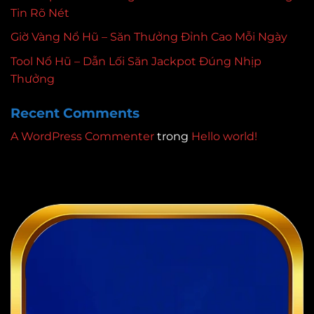
Tin Rõ Nét
Giờ Vàng Nổ Hũ – Săn Thưởng Đỉnh Cao Mỗi Ngày
Tool Nổ Hũ – Dẫn Lối Săn Jackpot Đúng Nhịp
Thưởng
Recent Comments
A WordPress Commenter
trong
Hello world!