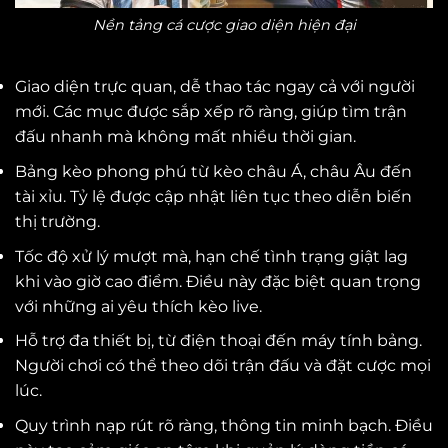
Nền tảng cá cược giao diện hiện đại
Giao diện trực quan, dễ thao tác ngay cả với người
mới. Các mục được sắp xếp rõ ràng, giúp tìm trận
đấu nhanh mà không mất nhiều thời gian.
Bảng kèo phong phú từ kèo châu Á, châu Âu đến
tài xỉu. Tỷ lệ được cập nhật liên tục theo diễn biến
thị trường.
Tốc độ xử lý mượt mà, hạn chế tình trạng giật lag
khi vào giờ cao điểm. Điều này đặc biệt quan trọng
với những ai yêu thích kèo live.
Hỗ trợ đa thiết bị, từ điện thoại đến máy tính bảng.
Người chơi có thể theo dõi trận đấu và đặt cược mọi
lúc.
Quy trình nạp rút rõ ràng, thông tin minh bạch. Điều