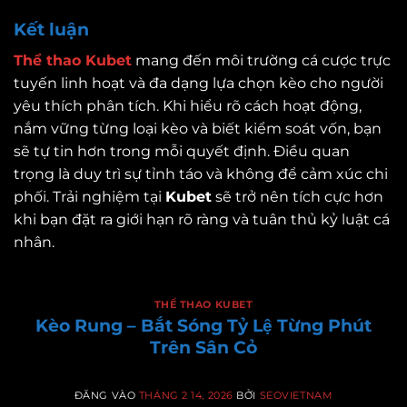
Kết luận
Thể thao Kubet
mang đến môi trường cá cược trực
tuyến linh hoạt và đa dạng lựa chọn kèo cho người
yêu thích phân tích. Khi hiểu rõ cách hoạt động,
nắm vững từng loại kèo và biết kiểm soát vốn, bạn
sẽ tự tin hơn trong mỗi quyết định. Điều quan
trọng là duy trì sự tỉnh táo và không để cảm xúc chi
phối. Trải nghiệm tại
Kubet
sẽ trở nên tích cực hơn
khi bạn đặt ra giới hạn rõ ràng và tuân thủ kỷ luật cá
nhân.
THỂ THAO KUBET
Kèo Rung – Bắt Sóng Tỷ Lệ Từng Phút
Trên Sân Cỏ
ĐĂNG VÀO
THÁNG 2 14, 2026
BỞI
SEOVIETNAM