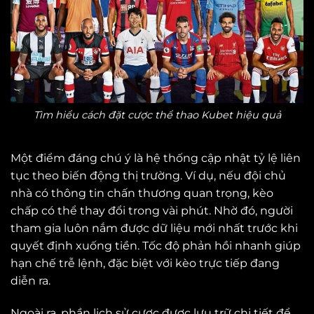
Tìm hiểu cách đặt cược thể thao Kubet hiệu quả
Một điểm đáng chú ý là hệ thống cập nhật tỷ lệ liên
tục theo biến động thị trường. Ví dụ, nếu đội chủ
nhà có thông tin chấn thương quan trọng, kèo
chấp có thể thay đổi trong vài phút. Nhờ đó, người
tham gia luôn nắm được dữ liệu mới nhất trước khi
quyết định xuống tiền. Tốc độ phản hồi nhanh giúp
hạn chế trễ lệnh, đặc biệt với kèo trực tiếp đang
diễn ra.
Ngoài ra, phần lịch sử cược được lưu trữ chi tiết để