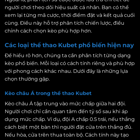
người chơi theo dõi hiệu suất cá nhân. Bạn có thể
xem lại từng mã cược, thời điểm đặt và kết quả cuối
cùng. Điều này hỗ trợ phân tích chiến lược, điều
chỉnh cách chọn kèo phù hợp hơn.
Các loại thể thao Kubet phổ biến hiện nay
Để hiểu rõ hơn, chúng ta cần phân tích từng dạng
kèo phổ biến. Mỗi loại có cách tính riêng và phù hợp
với phong cách khác nhau. Dưới đây là những lựa
chọn thường gặp.
Kèo châu Á trong thể thao Kubet
Kèo châu Á tập trung vào mức chấp giữa hai đội.
Người chơi chỉ cần quan tâm đến tỷ số sau khi áp
dụng mức chấp. Ví dụ, đội A chấp 0.5 trái, nếu thắng
cách biệt một bàn thì người đặt cửa trên thắng đủ.
Nếu hòa, cửa trên thua toàn bộ. Cách tính này tạo