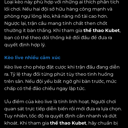
Loại kèo này phù hợp với những ai thích phân tích
lối chơi. Nếu hai đội sở hữu hàng công mạnh và
phòng ngự lỏng lẻo, khả năng nổ tài cao hơn.
Ngược lại, trận cầu mang tính chất then chốt
thường ít bàn thắng. Khi tham gia
thể thao Kubet
,
bạn có thể theo dõi thống kê đối đầu để đưa ra
quyết định hợp lý.
Kèo live nhiều cảm xúc
Kèo live cho phép đặt cược khi trận đấu đang diễn
ra. Tỷ lệ thay đổi từng phút tùy theo tình huống
trên sân. Nếu đội yếu bất ngờ ghi bàn trước, mức
chấp có thể đảo chiều ngay lập tức.
Ưu điểm của kèo live là tính linh hoạt. Người chơi
quan sát trực tiếp diễn biến rồi mới đưa ra lựa chọn.
Tuy nhiên, tốc độ ra quyết định cần nhanh và dứt
khoát. Khi tham gia
thể thao Kubet
, hãy chuẩn bị