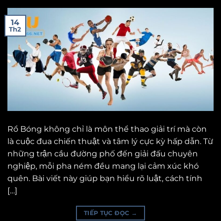
14
Th2
Rổ Bóng không chỉ là môn thể thao giải trí mà còn
là cuộc đua chiến thuật và tâm lý cực kỳ hấp dẫn. Từ
những trận cầu đường phố đến giải đấu chuyên
nghiệp, mỗi pha ném đều mang lại cảm xúc khó
quên. Bài viết này giúp bạn hiểu rõ luật, cách tính
[…]
TIẾP TỤC ĐỌC
→