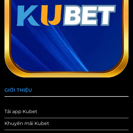
GIỚI THIỆU
Tải app Kubet
Khuyến mãi Kubet