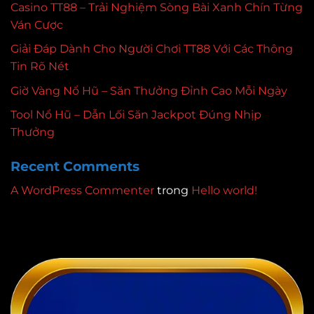
Casino TT88 – Trải Nghiệm Sòng Bài Xanh Chín Từng
Ván Cược
Giải Đáp Dành Cho Người Chơi TT88 Với Các Thông
Tin Rõ Nét
Giờ Vàng Nổ Hũ – Săn Thưởng Đỉnh Cao Mỗi Ngày
Tool Nổ Hũ – Dẫn Lối Săn Jackpot Đúng Nhịp
Thưởng
Recent Comments
A WordPress Commenter
trong
Hello world!