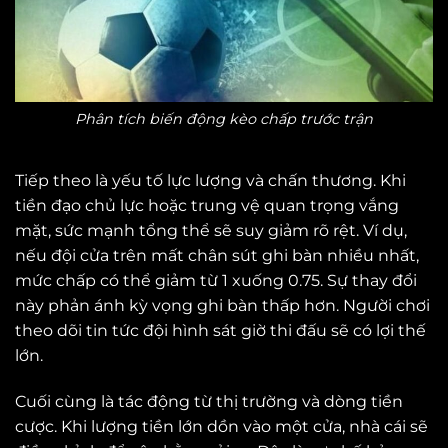
Phân tích biến động kèo chấp trước trận
Tiếp theo là yếu tố lực lượng và chấn thương. Khi
tiền đạo chủ lực hoặc trung vệ quan trọng vắng
mặt, sức mạnh tổng thể sẽ suy giảm rõ rệt. Ví dụ,
nếu đội cửa trên mất chân sút ghi bàn nhiều nhất,
mức chấp có thể giảm từ 1 xuống 0.75. Sự thay đổi
này phản ánh kỳ vọng ghi bàn thấp hơn. Người chơi
theo dõi tin tức đội hình sát giờ thi đấu sẽ có lợi thế
lớn.
Cuối cùng là tác động từ thị trường và dòng tiền
cược. Khi lượng tiền lớn dồn vào một cửa, nhà cái sẽ