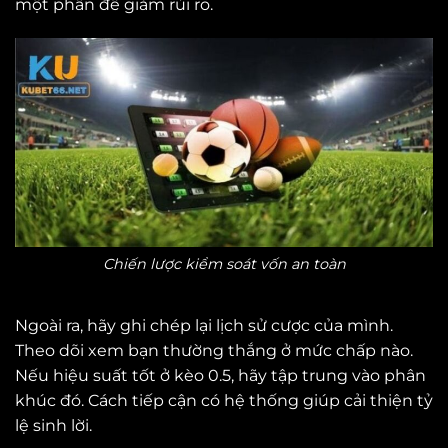
một phần để giảm rủi ro.
Chiến lược kiểm soát vốn an toàn
Ngoài ra, hãy ghi chép lại lịch sử cược của mình.
Theo dõi xem bạn thường thắng ở mức chấp nào.
Nếu hiệu suất tốt ở kèo 0.5, hãy tập trung vào phân
khúc đó. Cách tiếp cận có hệ thống giúp cải thiện tỷ
lệ sinh lời.