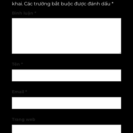
khai.
Các trường bắt buộc được đánh dấu
*
Bình luận
*
Tên
*
Email
*
Trang web