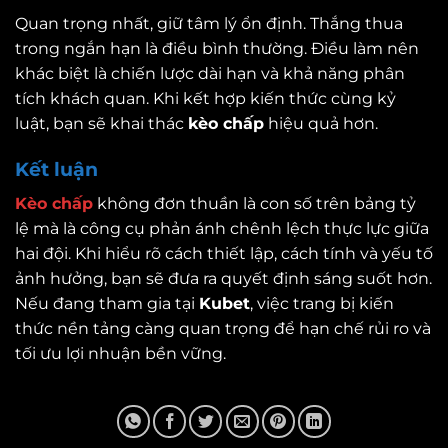
Quan trọng nhất, giữ tâm lý ổn định. Thắng thua
trong ngắn hạn là điều bình thường. Điều làm nên
khác biệt là chiến lược dài hạn và khả năng phân
tích khách quan. Khi kết hợp kiến thức cùng kỷ
luật, bạn sẽ khai thác
kèo chấp
hiệu quả hơn.
Kết luận
Kèo chấp
không đơn thuần là con số trên bảng tỷ
lệ mà là công cụ phản ánh chênh lệch thực lực giữa
hai đội. Khi hiểu rõ cách thiết lập, cách tính và yếu tố
ảnh hưởng, bạn sẽ đưa ra quyết định sáng suốt hơn.
Nếu đang tham gia tại
Kubet
, việc trang bị kiến
thức nền tảng càng quan trọng để hạn chế rủi ro và
tối ưu lợi nhuận bền vững.