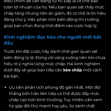
điều chỉnh để cân bằng rủi ro. Đây là cơ chế bảo
toàn lợi nhuận của họ. Nếu bạn quan sát thấy mức
chấp tăng nhưng tiền ăn giảm, đó có thể là tín hiệu
đáng chú ý. Việc phân tích biến động thị trường
giúp bạn chọn đúng thời điểm vào cược hợp lý.
Kinh nghiệm đọc kèo cho người mới bắt
đầu
Trước khi đặt cược, hãy dành thời gian quan sát
biến động tỷ lệ. Đừng vội vàng xuống tiền khi chưa
hiểu rõ ý nghĩa từng mức chấp. Hai kinh nghiệm
dưới đây sẽ giúp bạn tiếp cận
kèo chấp
một cách
bài bản.
Ưu tiên phân tích phong độ gần nhất. Một đội
thắng bốn trận liên tiếp có thể được đẩy mức
chấp cao hơn bình thường. Tuy nhiên, cần xem
họ gặp đối thủ mạnh hay yếu. So sánh chất