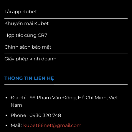
Tải app Kubet
Khuyến mãi Kubet
Hợp tác cùng CR7
Chính sách bảo mật
Giấy phép kinh doanh
THÔNG TIN LIÊN HỆ
Địa chỉ : 99 Phạm Văn Đồng, Hồ Chí Minh, Việt
Nam
Phone : 0930 320 748
Mail :
kubet66net@gmail.com