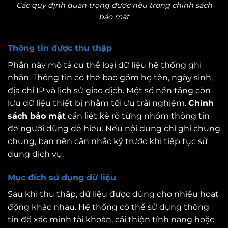
Các quy định quan trọng được nêu trong chính sách
bảo mật
Thông tin được thu thập
Phần này mô tả cụ thể loại dữ liệu hệ thống ghi
nhận. Thông tin có thể bao gồm họ tên, ngày sinh,
địa chỉ IP và lịch sử giao dịch. Một số nền tảng còn
lưu dữ liệu thiết bị nhằm tối ưu trải nghiệm.
Chính
sách bảo mật
cần liệt kê rõ từng nhóm thông tin
để người dùng dễ hiểu. Nếu nội dung chỉ ghi chung
chung, bạn nên cân nhắc kỹ trước khi tiếp tục sử
dụng dịch vụ.
Mục đích sử dụng dữ liệu
Sau khi thu thập, dữ liệu được dùng cho nhiều hoạt
động khác nhau. Hệ thống có thể sử dụng thông
tin để xác minh tài khoản, cải thiện tính năng hoặc