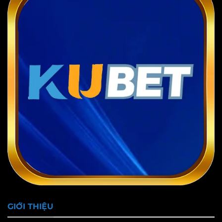
GIỚI THIỆU